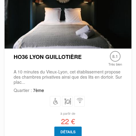
HO36 LYON GUILLOTIÈRE
8.1
Très bien
A 10 minutes du Vieux-Lyon, cet établissement propose
des chambres privatives ainsi que des lits en dortoir. Sur
plac...
Quartier :
7ème
à partir de
22 €
DÉTAILS