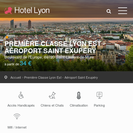
PREMIÈRE CLASSE LYON EST -
AÉROPORT SAINT EXUPÉRY
Boulevard de l'Europe, 69720 Saint-Laurent-de-Mure
34 €
à partir de
Accueil
Première Classe Lyon Est - Aéroport Saint Exupéry
Accès Handicapés
Chiens et Chats
Climatisation
Parking
Wifi / Internet