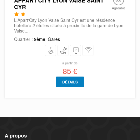
APPART'CITY LYON VAISE SAINT
CYR
Agréable
L'Apart'City Lyon Vaise Saint Cyr est une résidence
hôtelière 2 étoiles située à proximité de la gare de Lyon-
Vaise....
Quartier :
9ème
,
Gares
à partir de
85 €
DÉTAILS
A propos