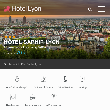
HÔTEL SAPHIR LYON
18, rue Louis Loucheur, 69009 Lyon
76 €
à partir de
Accueil
Hôtel Saphir Lyon
Accès Handicapés
Chiens et Chats
Climatisation
Parking
Restaurant
Room service
Wifi / Internet