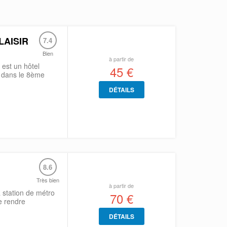
LAISIR
7.4
Bien
à partir de
est un hôtel
45 €
é dans le 8ème
DÉTAILS
8.6
Très bien
à partir de
a station de métro
70 €
se rendre
DÉTAILS