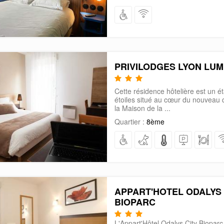
PRIVILODGES LYON LUM
Cette résidence hôtelière est un é
étoiles situé au cœur du nouveau 
la Maison de la ...
Quartier :
8ème
APPART'HOTEL ODALYS 
BIOPARC
L'Appart'Hôtel Odalys City Bioparc