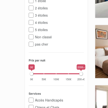
1 étoile
2 étoiles
3 étoiles
4 étoiles
5 étoiles
Non classé
pas cher
Prix par nuit
0€
200€+
0€
50€
100€
150€
200+€
Services
Accès Handicapés
Chiens et Chats