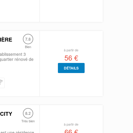
IÈRE
7.8
Bien
à partir de
tablissement 3
56 €
quartier rénové de
DÉTAILS
CITY
8.2
Très bien
à partir de
66 €
 est une résidence