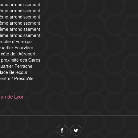
4ème arrondissement
5ème arrondissement
6ème arrondissement
7ème arrondissement
8ème arrondissement
9ème arrondissement
proche d'Eurexpo
uartier Fourvière
 côté de l'Aéroport
 proximité des Gares
uartier Perrache
lace Bellecour
entre / Presqu'île
lan de Lyon