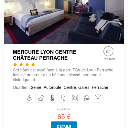
MERCURE LYON CENTRE
8.1
CHÂTEAU PERRACHE
Très bien
Cet hôtel est situé face à la gare TGV de Lyon Perrache.
Installé au cœur d'un bâtiment classé monument
historique, d...
Quartier :
2ème
,
Autoroute
,
Centre
,
Gares
,
Perrache
à partir de
65 €
DÉTAILS