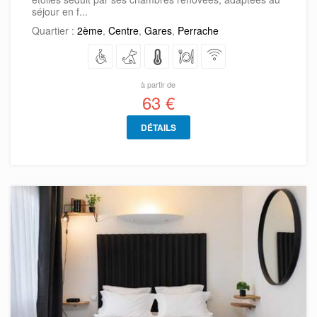
séjour en f...
Quartier :
2ème
,
Centre
,
Gares
,
Perrache
à partir de
63 €
DÉTAILS