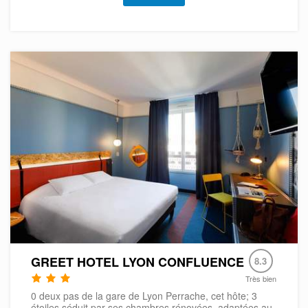
GREET HOTEL LYON CONFLUENCE
8.3
Très bien
0 deux pas de la gare de Lyon Perrache, cet hôte; 3
étoiles séduit par ses chambres rénovées, adaptées au