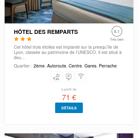
HÔTEL DES REMPARTS
8.1
Très bien
Cet hôtel trois étoiles est implanté sur la presqu’île de
Lyon, classée au patrimoine de l’UNESCO. Il est situé à
deu...
Quartier :
2ème
,
Autoroute
,
Centre
,
Gares
,
Perrache
à partir de
71 €
DÉTAILS