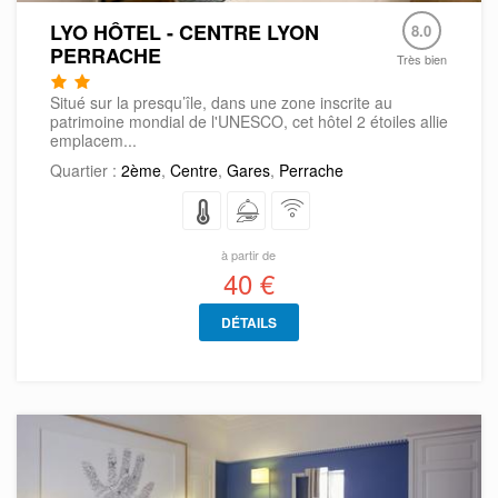
LYO HÔTEL - CENTRE LYON
8.0
PERRACHE
Très bien
Situé sur la presqu’île, dans une zone inscrite au
patrimoine mondial de l'UNESCO, cet hôtel 2 étoiles allie
emplacem...
Quartier :
2ème
,
Centre
,
Gares
,
Perrache
à partir de
40 €
DÉTAILS