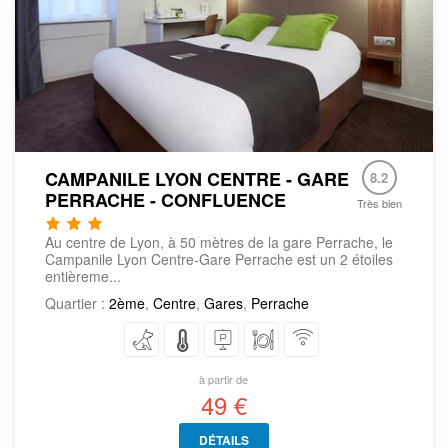
CAMPANILE LYON CENTRE - GARE
8.2
PERRACHE - CONFLUENCE
Très bien
Au centre de Lyon, à 50 mètres de la gare Perrache, le
Campanile Lyon Centre-Gare Perrache est un 2 étoiles
entièreme...
Quartier :
2ème
,
Centre
,
Gares
,
Perrache
à partir de
49 €
DÉTAILS