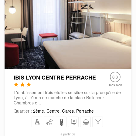
IBIS LYON CENTRE PERRACHE
8.3
Très bien
L'établissement trois étoiles se situe sur la presqu'île de
Lyon, à 10 mn de marche de la place Bellecour.
Chambres e...
Quartier :
2ème
,
Centre
,
Gares
,
Perrache
à partir de