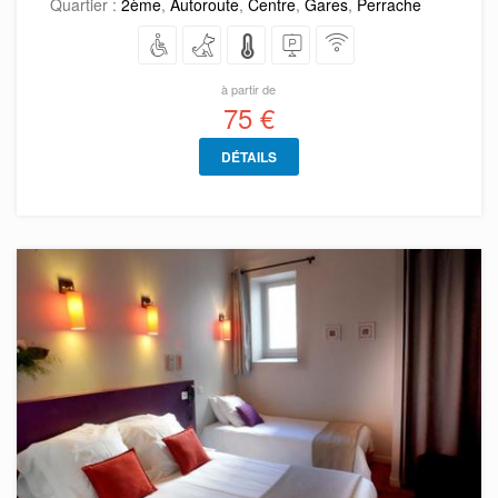
Quartier :
2ème
,
Autoroute
,
Centre
,
Gares
,
Perrache
à partir de
75 €
DÉTAILS