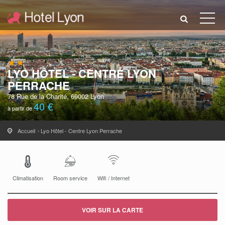
LYO HÔTEL - CENTRE LYON
PERRACHE
78 Rue de la Charité, 69002 Lyon
40 €
à partir de
Accueil
Lyo Hôtel - Centre Lyon Perrache
Climatisation
Room service
Wifi / Internet
VOIR SUR LA CARTE