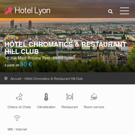
HÔTEL CHROMATICS & RESTAURANT
HILL CLUB
12, rue Marc Antoine Petit, 69002 Lyon
80 €
à partir de
Accueil
Hôtel Chromatics & Restaurant Hill Club
Chiens et Chats
Climatisation
Restaurant
Room service
Wifi / Internet