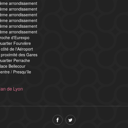
4ème arrondissement
5ème arrondissement
6ème arrondissement
7ème arrondissement
8ème arrondissement
9ème arrondissement
proche d'Eurexpo
uartier Fourvière
 côté de l'Aéroport
 proximité des Gares
uartier Perrache
lace Bellecour
entre / Presqu'île
lan de Lyon