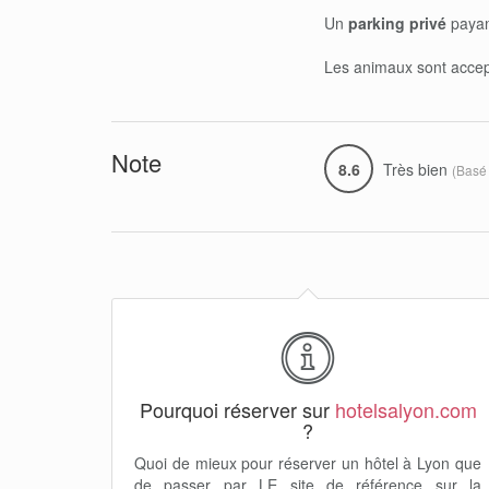
Un
parking privé
payant
Les animaux sont accep
Note
8.6
Très bien
(Basé
Pourquoi réserver sur
hotelsalyon.com
?
Quoi de mieux pour réserver un hôtel à Lyon que
de passer par LE site de référence sur la