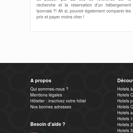
recherche et la réservation d’un hébergement
lyonnais ?! Ah si, pouvoir également comparer les
prix et payer moins cher !
A propos
Découv
Qui sommes-nous ?
Hotels à
Mentions légales
Hotels Q
Hôtelier : inscrivez votre hôtel
Hotels p
Nos bonnes adresses
Hotels Q
Hotels a
Hotels 
Besoin d'aide ?
Hotels 
Hotels 