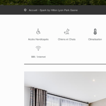
Accueil
Spark by Hilton Lyon Park Saone
Accès Handicapés
Chiens et Chats
Climatisation
Wifi / Internet