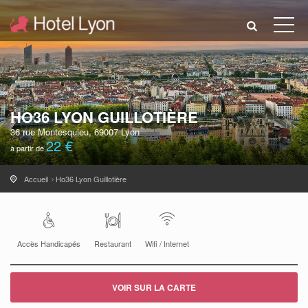
HO36 LYON GUILLOTIÈRE
36 rue Montesquieu, 69007 Lyon
22 €
à partir de
Accueil
Ho36 Lyon Guillotière
Accès Handicapés
Restaurant
Wifi / Internet
VOIR SUR LA CARTE