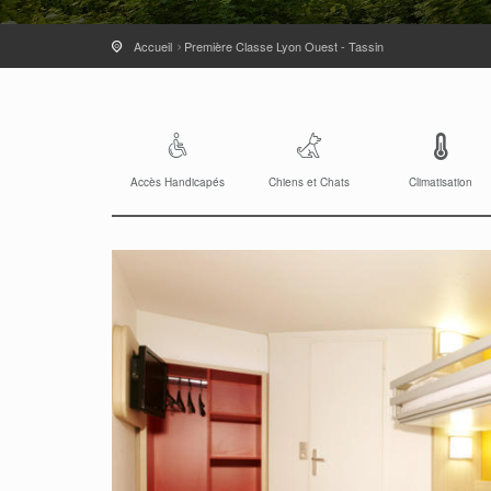
Accueil
Première Classe Lyon Ouest - Tassin
Accès Handicapés
Chiens et Chats
Climatisation