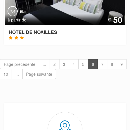
7.4
Bien
50
€
à partir de
HÔTEL DE NOAILLES
Page précédente
...
2
3
4
5
6
7
8
9
10
...
Page suivante