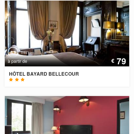
8.9
Très bien
79
€
à partir de
HÔTEL BAYARD BELLECOUR