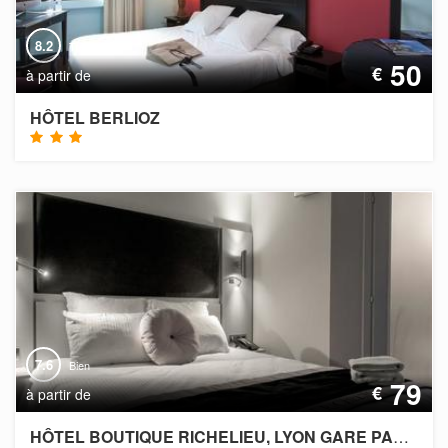
8.2
Très bien
50
€
à partir de
HÔTEL BERLIOZ
7.6
Bien
79
€
à partir de
HÔTEL BOUTIQUE RICHELIEU, LYON GARE PART-DIEU