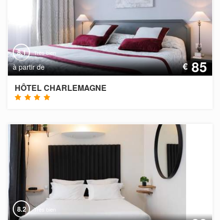
8.1
Très bien
85
€
à partir de
HÔTEL CHARLEMAGNE
8.2
Très bien