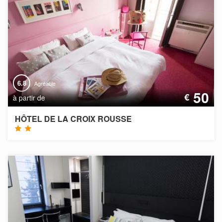
6.8
Agréable
50
€
à partir de
HÔTEL DE LA CROIX ROUSSE