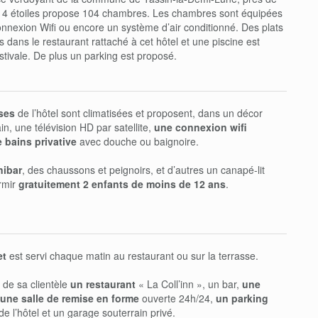
el 4 étoiles propose 104 chambres. Les chambres sont équipées
connexion Wifi ou encore un système d’air conditionné. Des plats
s dans le restaurant rattaché à cet hôtel et une piscine est
stivale. De plus un parking est proposé.
ses
de l’hôtel sont climatisées et proposent, dans un décor
, une télévision HD par satellite,
une connexion wifi
e bains privative
avec douche ou baignoire.
nibar
, des chaussons et peignoirs, et d’autres un canapé-lit
rmir
gratuitement 2 enfants de moins de 12 ans
.
et
est servi chaque matin au restaurant ou sur la terrasse.
n de sa clientèle
un restaurant
« La Coll’inn », un bar,
une
une salle de remise en forme
ouverte 24h/24,
un parking
 de l’hôtel et un garage souterrain privé.