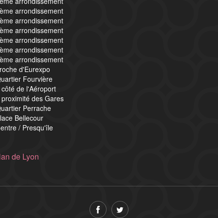
3ème arrondissement
4ème arrondissement
5ème arrondissement
6ème arrondissement
7ème arrondissement
8ème arrondissement
9ème arrondissement
proche d'Eurexpo
uartier Fourvière
 côté de l'Aéroport
 proximité des Gares
uartier Perrache
lace Bellecour
entre / Presqu'île
lan de Lyon