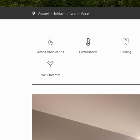
Accueil
Holiday Inn Lyon - Vaise
Accès Handicapés
Climatisation
Parking
Wifi / Internet