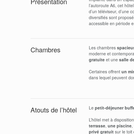
Présentation
l’autoroute A6, cet hôt
d’un téléviseur, d’une 
diversifiés sont proposé
accessible en période e
Les chambres
spacieu
Chambres
moderne et contemporain
gratuite
et une
salle d
Certaines offrent
un mi
dans lequel peuvent do
Le
petit-déjeuner buff
Atouts de l’hôtel
L’hôtel met à dispositio
terrasse
,
une piscine
,
privé gratuit
sur le toit