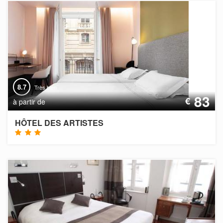
8.7
Très bien
83
€
à partir de
HÔTEL DES ARTISTES