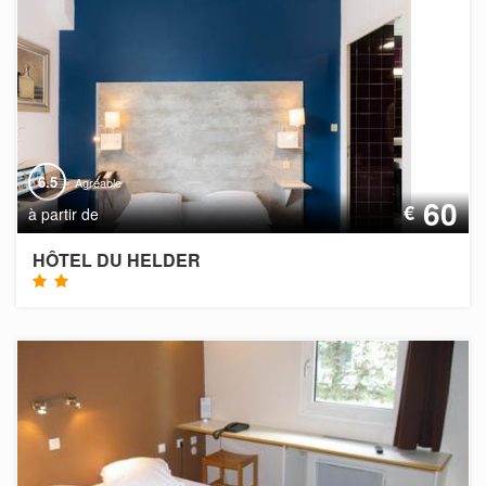
6.5
Agréable
60
€
à partir de
HÔTEL DU HELDER