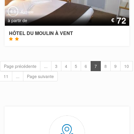
6.0
Agréable
72
€
à partir de
HÔTEL DU MOULIN À VENT
Page précédente
...
3
4
5
6
7
8
9
10
11
...
Page suivante