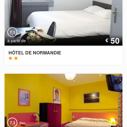
7.1
Bien
50
€
à partir de
HÔTEL DE NORMANDIE
7.3
Bien