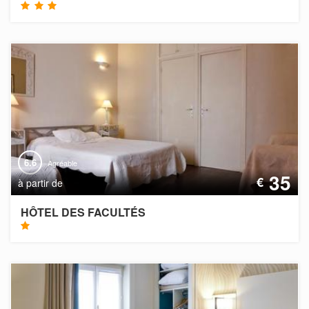
6.6
Agréable
35
€
à partir de
HÔTEL DES FACULTÉS