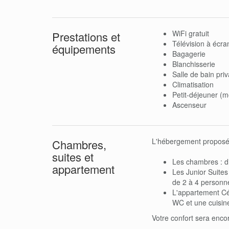
WiFi gratuit
Prestations et
Télévision à écran
équipements
Bagagerie
Blanchisserie
Salle de bain priv
Climatisation
Petit-déjeuner (
Ascenseur
L'hébergement proposé p
Chambres,
suites et
Les chambres : d
appartement
Les Junior Suites
de 2 à 4 personn
L'appartement Cé
WC et une cuisin
Votre confort sera enc