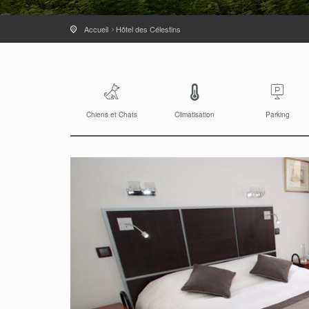
Accueil
Hôtel des Célestins
Chiens et Chats
Climatisation
Parking