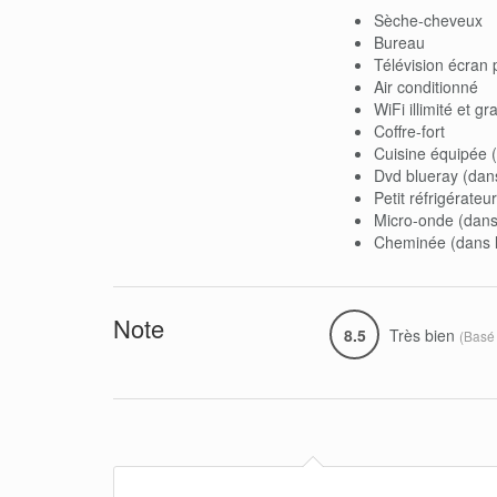
Sèche-cheveux
Bureau
Télévision écran p
Air conditionné
WiFi illimité et gra
Coffre-fort
Cuisine équipée (
Dvd blueray (dans
Petit réfrigérateu
Micro-onde (dans 
Cheminée (dans le
Note
8.5
Très bien
(Basé