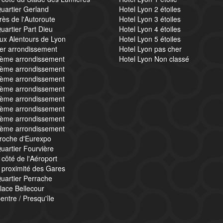
uartier Gerland
Hotel Lyon 2 étoiles
rès de l'Autoroute
Hotel Lyon 3 étoiles
uartier Part Dieu
Hotel Lyon 4 étoiles
ux Alentours de Lyon
Hotel Lyon 5 étoiles
1er arrondissement
Hotel Lyon pas cher
2ème arrondissement
Hotel Lyon Non classé
3ème arrondissement
4ème arrondissement
5ème arrondissement
6ème arrondissement
7ème arrondissement
8ème arrondissement
9ème arrondissement
proche d'Eurexpo
uartier Fourvière
 côté de l'Aéroport
 proximité des Gares
uartier Perrache
lace Bellecour
entre / Presqu'île