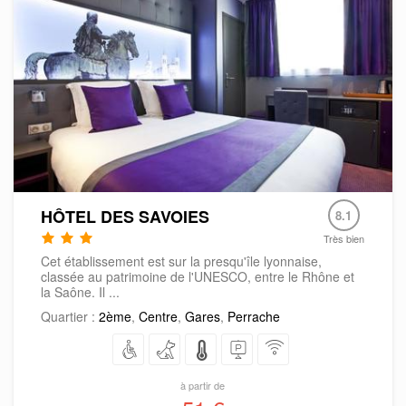
HÔTEL DES SAVOIES
8.1
Très bien
Cet établissement est sur la presqu'île lyonnaise,
classée au patrimoine de l'UNESCO, entre le Rhône et
la Saône. Il ...
Quartier :
2ème
,
Centre
,
Gares
,
Perrache
à partir de