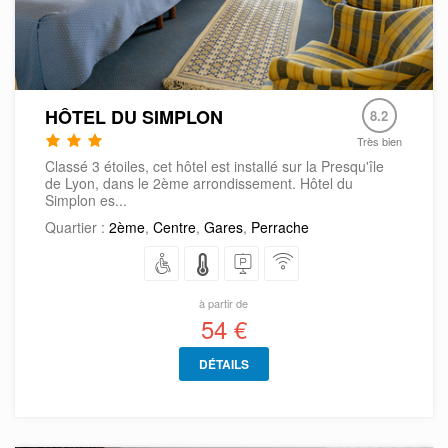
HÔTEL DU SIMPLON
8.2
Très bien
Classé 3 étoiles, cet hôtel est installé sur la Presqu'île
de Lyon, dans le 2ème arrondissement. Hôtel du
Simplon es...
Quartier :
2ème
,
Centre
,
Gares
,
Perrache
à partir de
54 €
DÉTAILS