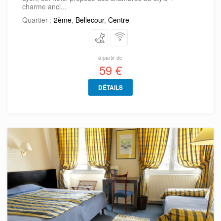
charme anci...
Quartier :
2ème
,
Bellecour
,
Centre
à partir de
59 €
DÉTAILS