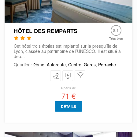
HÔTEL DES REMPARTS
8.1
Très bien
Cet hôtel trois étoiles est implanté sur la presqu’île de
Lyon, classée au patrimoine de l’UNESCO. Il est situé à
deu...
Quartier :
2ème
,
Autoroute
,
Centre
,
Gares
,
Perrache
à partir de
71 €
DÉTAILS