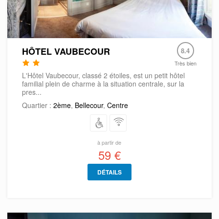
HÔTEL VAUBECOUR
8.4
Très bien
L'Hôtel Vaubecour, classé 2 étoiles, est un petit hôtel
familial plein de charme à la situation centrale, sur la
pres...
Quartier :
2ème
,
Bellecour
,
Centre
à partir de
59 €
DÉTAILS