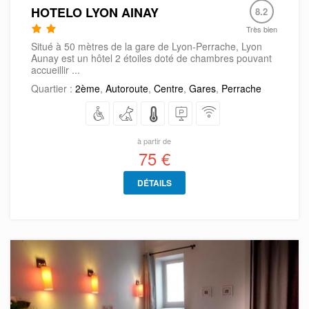
HOTELO LYON AINAY
8.2
Très bien
Situé à 50 mètres de la gare de Lyon-Perrache, Lyon
Aunay est un hôtel 2 étoiles doté de chambres pouvant
accueillir ...
Quartier :
2ème
,
Autoroute
,
Centre
,
Gares
,
Perrache
à partir de
75 €
DÉTAILS