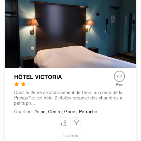
HÔTEL VICTORIA
7.7
Bien
Dans le 2ème arrondissement de Lyon, au coeur de la
Presqu'île, cet hôtel 2 étoiles propose des chambres à
petits pri...
Quartier :
2ème
,
Centre
,
Gares
,
Perrache
à partir de