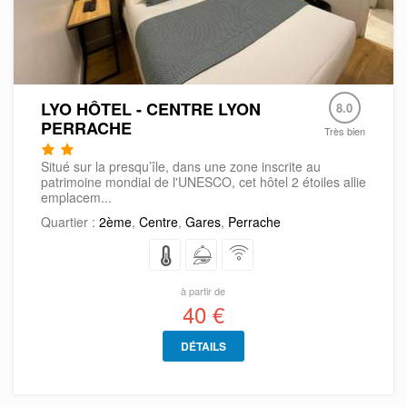
LYO HÔTEL - CENTRE LYON
8.0
PERRACHE
Très bien
Situé sur la presqu’île, dans une zone inscrite au
patrimoine mondial de l'UNESCO, cet hôtel 2 étoiles allie
emplacem...
Quartier :
2ème
,
Centre
,
Gares
,
Perrache
à partir de
40 €
DÉTAILS