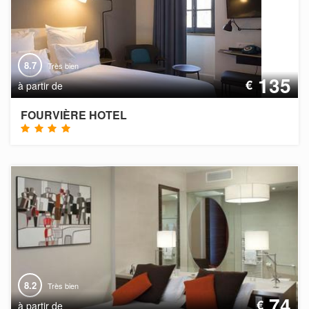
8.7
Très bien
135
€
à partir de
FOURVIÈRE HOTEL
8.2
Très bien
74
€
à partir de