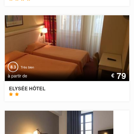
8.3
Très bien
79
€
à partir de
ELYSÉE HÔTEL