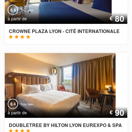
8.4
Très bien
80
€
à partir de
CROWNE PLAZA LYON - CITÉ INTERNATIONALE
8.4
Très bien
90
€
à partir de
DOUBLETREE BY HILTON LYON EUREXPO & SPA