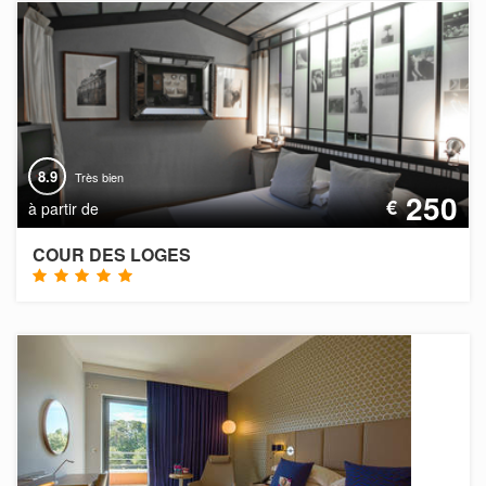
8.9
Très bien
250
€
à partir de
COUR DES LOGES