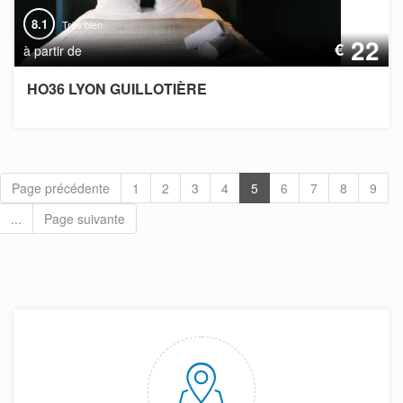
8.1
Très bien
22
€
à partir de
HO36 LYON GUILLOTIÈRE
Page précédente
1
2
3
4
5
6
7
8
9
...
Page suivante