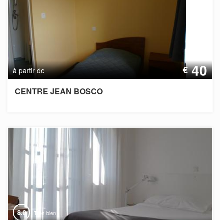
40
€
à partir de
CENTRE JEAN BOSCO
8.0
Très bien