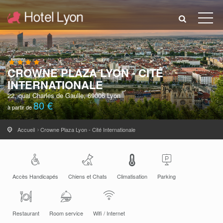
CROWNE PLAZA LYON - CITÉ
INTERNATIONALE
22, quai Charles de Gaulle, 69006 Lyon
80 €
à partir de
Accueil
Crowne Plaza Lyon - Cité Internationale
Accès Handicapés
Chiens et Chats
Climatisation
Parking
Restaurant
Room service
Wifi / Internet