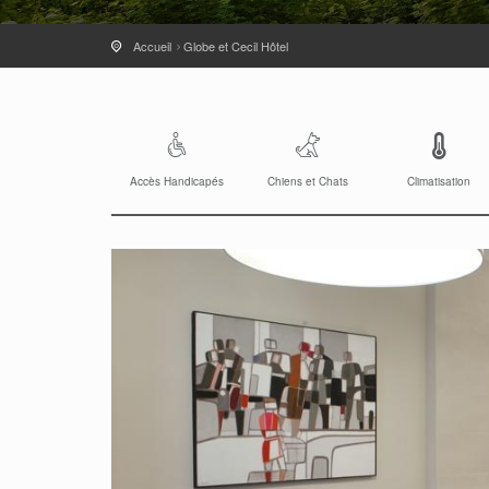
Accueil
Globe et Cecil Hôtel
Accès Handicapés
Chiens et Chats
Climatisation