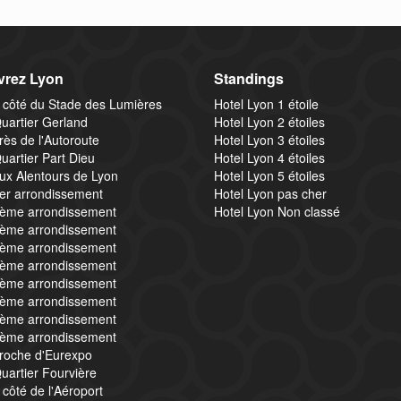
rez Lyon
Standings
 côté du Stade des Lumières
Hotel Lyon 1 étoile
uartier Gerland
Hotel Lyon 2 étoiles
rès de l'Autoroute
Hotel Lyon 3 étoiles
uartier Part Dieu
Hotel Lyon 4 étoiles
ux Alentours de Lyon
Hotel Lyon 5 étoiles
1er arrondissement
Hotel Lyon pas cher
2ème arrondissement
Hotel Lyon Non classé
3ème arrondissement
4ème arrondissement
5ème arrondissement
6ème arrondissement
7ème arrondissement
8ème arrondissement
9ème arrondissement
proche d'Eurexpo
uartier Fourvière
 côté de l'Aéroport