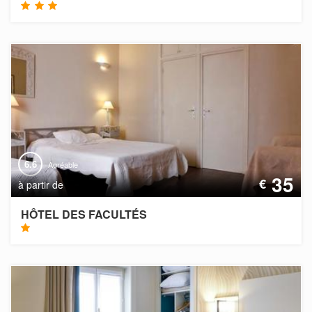
6.6
Agréable
35
€
à partir de
HÔTEL DES FACULTÉS