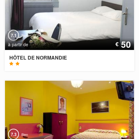
7.1
Bien
50
€
à partir de
HÔTEL DE NORMANDIE
7.3
Bien