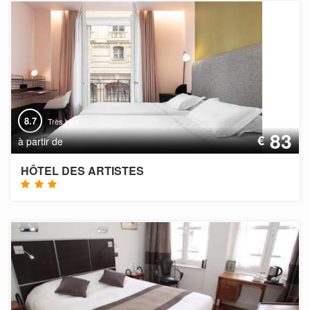
8.7
Très bien
83
€
à partir de
HÔTEL DES ARTISTES