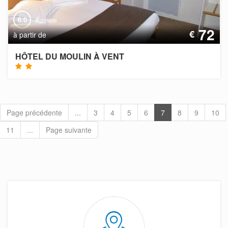
6.0
Agréable
72
€
à partir de
HÔTEL DU MOULIN À VENT
Page précédente
...
3
4
5
6
7
8
9
10
11
...
Page suivante