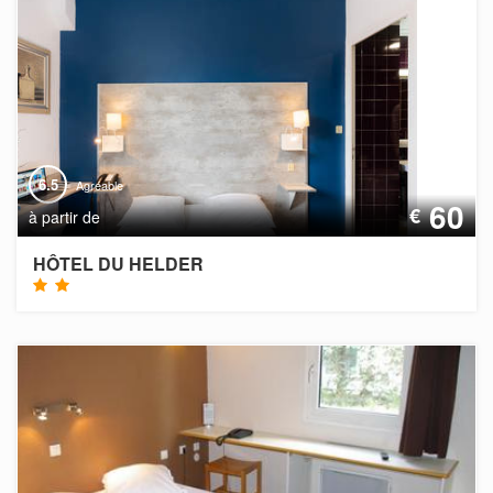
6.5
Agréable
60
€
à partir de
HÔTEL DU HELDER