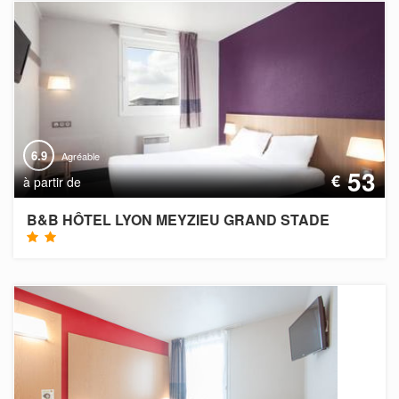
6.9
Agréable
53
€
à partir de
B&B HÔTEL LYON MEYZIEU GRAND STADE