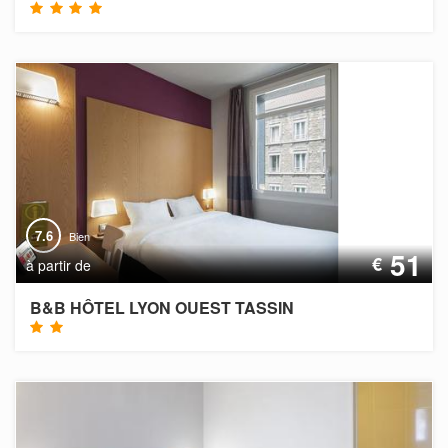
7.6
Bien
51
€
à partir de
B&B HÔTEL LYON OUEST TASSIN