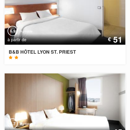
6.9
Agréable
51
€
à partir de
B&B HÔTEL LYON ST. PRIEST
6.7
Agréable