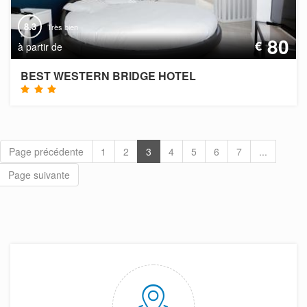
8.3
Très bien
80
€
à partir de
BEST WESTERN BRIDGE HOTEL
Page précédente
1
2
3
4
5
6
7
...
Page suivante