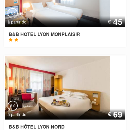
7.4
Bien
45
€
à partir de
B&B HOTEL LYON MONPLAISIR
8.0
Très bien
69
€
à partir de
B&B HÔTEL LYON NORD