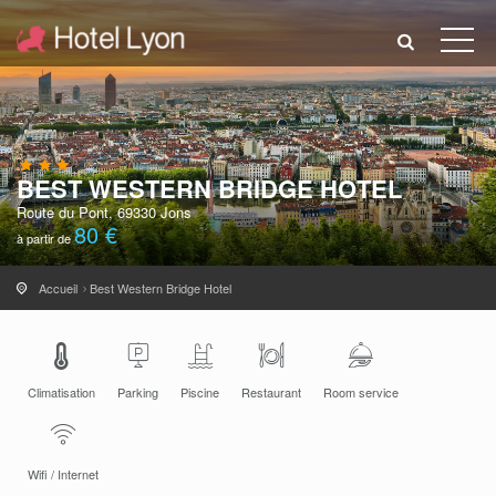
BEST WESTERN BRIDGE HOTEL
Route du Pont, 69330 Jons
80 €
à partir de
Accueil
Best Western Bridge Hotel
Climatisation
Parking
Piscine
Restaurant
Room service
Wifi / Internet