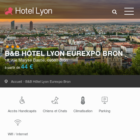
B&B HÔTEL LYON EUREXPO BRON
18, rue Maryse Bastié, 69500 Bron
44 €
à partir de
Accueil
B&B Hôtel Lyon Eurexpo Bron
Accès Handicapés
Chiens et Chats
Climatisation
Parking
Wifi / Internet