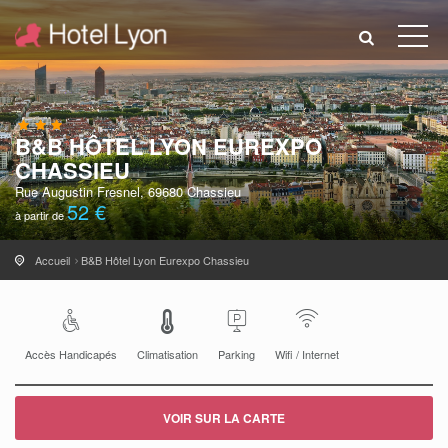
B&B HÔTEL LYON EUREXPO
CHASSIEU
Rue Augustin Fresnel, 69680 Chassieu
52 €
à partir de
Accueil
B&B Hôtel Lyon Eurexpo Chassieu
Accès Handicapés
Climatisation
Parking
Wifi / Internet
VOIR SUR LA CARTE