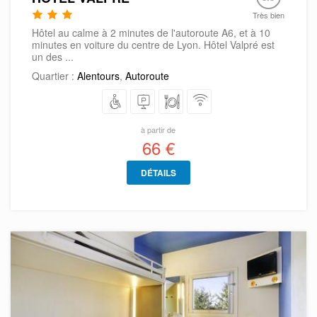
Très bien
Hôtel au calme à 2 minutes de l'autoroute A6, et à 10
minutes en voiture du centre de Lyon. Hôtel Valpré est
un des ...
Quartier :
Alentours
,
Autoroute
à partir de
66 €
DÉTAILS