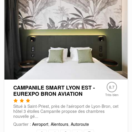
CAMPANILE SMART LYON EST -
8.7
EUREXPO BRON AVIATION
Très bien
Situé à Saint-Priest, près de l'aéroport de Lyon-Bron, cet
hôtel 3 étoiles Campanile propose des chambres
nouvelle gé...
Quartier :
Aeroport
,
Alentours
,
Autoroute