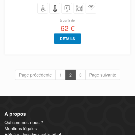
à partir de
62 €
DÉTAILS
Page précédente
1
2
3
Page suivante
A propos
Qui sommes-nous ?
Mentions légales
Hôtelier : inscrivez votre hôtel