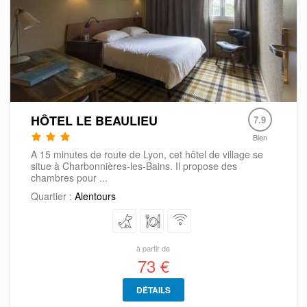
HÔTEL LE BEAULIEU
7.9
Bien
A 15 minutes de route de Lyon, cet hôtel de village se
situe à Charbonnières-les-Bains. Il propose des
chambres pour ...
Quartier :
Alentours
à partir de
73 €
DÉTAILS