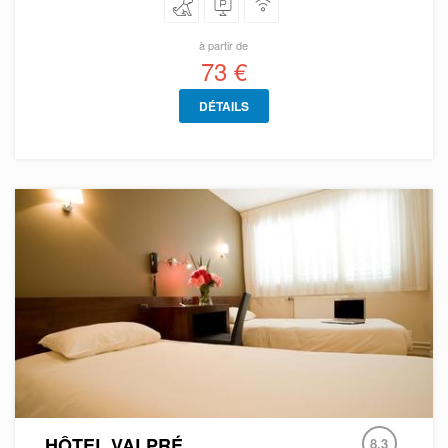
à partir de
73 €
DÉTAILS
HÔTEL VALPRÉ
8.3