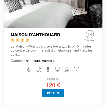
MAISON D'ANTHOUARD
8.4
Très bien
La Maison d'Anthouard se situe à Ecully, à 10 minutes
du centre de Lyon. Il s'agit d'un établissement 4 étoiles,
doté...
Quartier :
Alentours
,
Autoroute
à partir de
120 €
DÉTAILS