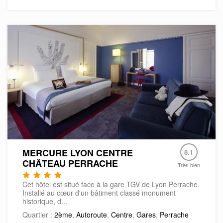
MERCURE LYON CENTRE
8.1
CHÂTEAU PERRACHE
Très bien
Cet hôtel est situé face à la gare TGV de Lyon Perrache.
Installé au cœur d'un bâtiment classé monument
historique, d...
Quartier :
2ème
,
Autoroute
,
Centre
,
Gares
,
Perrache