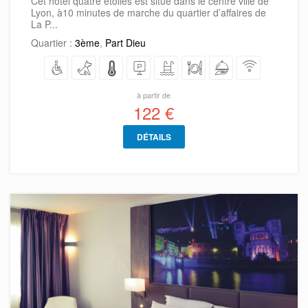
Cet hôtel quatre étoiles est situé dans le centre ville de
Lyon, à10 minutes de marche du quartier d’affaires de
La P...
Quartier :
3ème
,
Part Dieu
à partir de
122 €
DÉTAILS