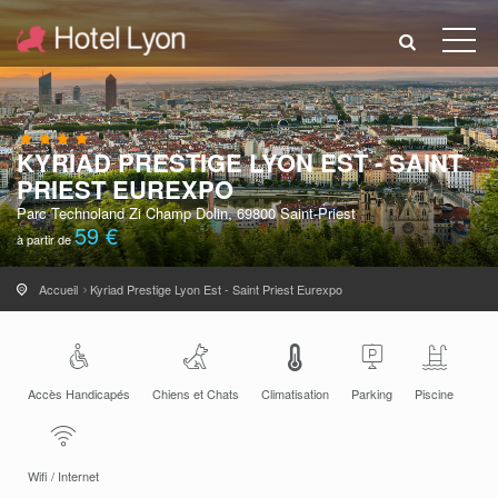
KYRIAD PRESTIGE LYON EST - SAINT
PRIEST EUREXPO
Parc Technoland Zi Champ Dolin, 69800 Saint-Priest
59 €
à partir de
Accueil
Kyriad Prestige Lyon Est - Saint Priest Eurexpo
Accès Handicapés
Chiens et Chats
Climatisation
Parking
Piscine
Wifi / Internet