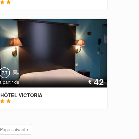
7.7
Bien
42
€
à partir de
HÔTEL VICTORIA
Page suivante