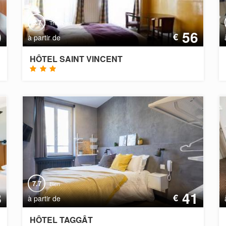
8.7
Très bien
0
56
€
à partir de
HÔTEL SAINT VINCENT
7.7
Bien
8
41
€
à partir de
HÔTEL TAGGÂT