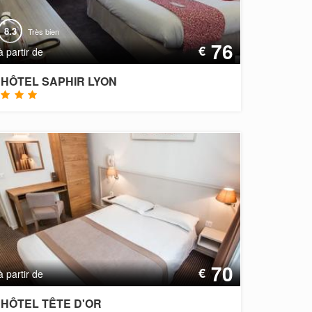
8.3
Très bien
76
€
à partir de
HÔTEL SAPHIR LYON
70
€
à partir de
HÔTEL TÊTE D'OR