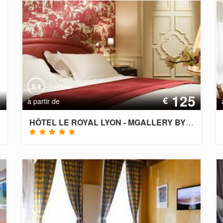
8.4
Très bien
1
125
€
à partir de
HÔTEL LE ROYAL LYON - MGALLERY BY SOFITEL