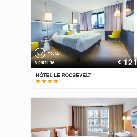
8.7
Très bien
12
€
à partir de
HÔTEL LE ROOSEVELT