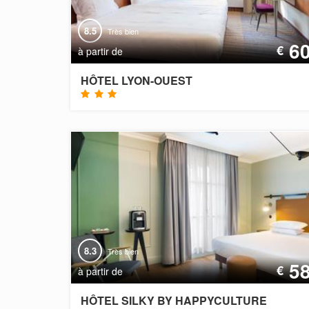
8.5
Très bien
6
€
à partir de
HÔTEL LYON-OUEST
8.3
Très bien
5
€
à partir de
HÔTEL SILKY BY HAPPYCULTURE