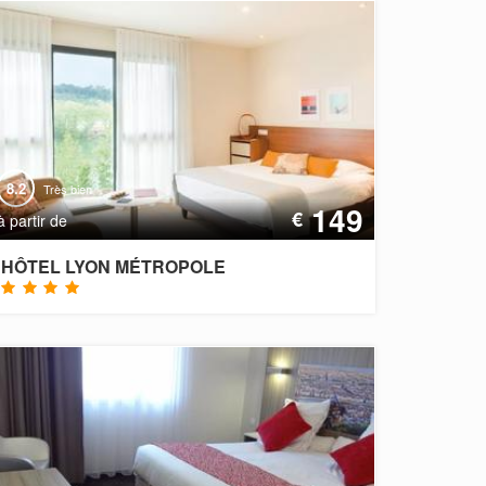
8.2
Très bien
149
€
à partir de
HÔTEL LYON MÉTROPOLE