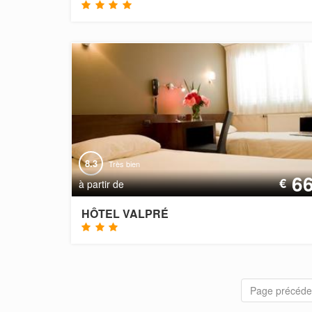
8.3
Très bien
6
€
à partir de
HÔTEL VALPRÉ
Page précéde