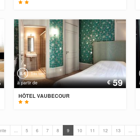
8.4
Très bien
6
59
€
à partir de
HÔTEL VAUBECOUR
nte
...
5
6
7
8
9
10
11
12
13
...