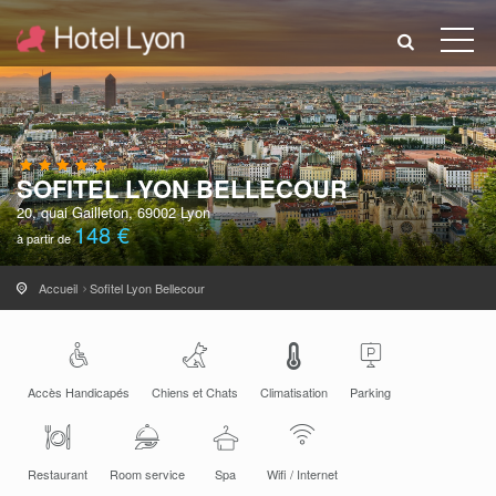
SOFITEL LYON BELLECOUR
20, quai Gailleton, 69002 Lyon
148 €
à partir de
Accueil
Sofitel Lyon Bellecour
Accès Handicapés
Chiens et Chats
Climatisation
Parking
Restaurant
Room service
Spa
Wifi / Internet