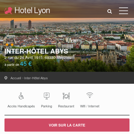
INTER-HÔTEL ABYS
2 rue du 24 Avril 1915, 69330 Meyzieu
45 €
à partir de
Accueil
Inter-Hôtel Abys
Accès Handicapés
Parking
Restaurant
Wifi / Internet
VOIR SUR LA CARTE