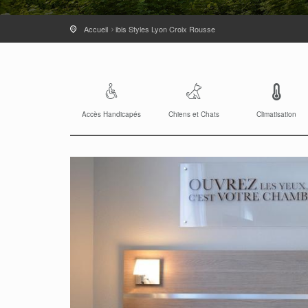
Accueil
ibis Styles Lyon Croix Rousse
Accès Handicapés
Chiens et Chats
Climatisation