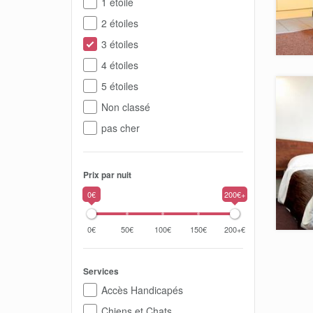
1 étoile
2 étoiles
3 étoiles
4 étoiles
5 étoiles
Non classé
pas cher
Prix par nuit
0€
200€+
0€
50€
100€
150€
200+€
Services
Accès Handicapés
Chiens et Chats