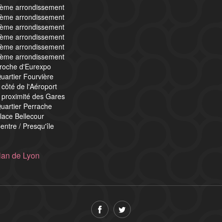
4ème arrondissement
5ème arrondissement
6ème arrondissement
7ème arrondissement
8ème arrondissement
9ème arrondissement
proche d'Eurexpo
uartier Fourvière
 côté de l'Aéroport
 proximité des Gares
uartier Perrache
lace Bellecour
entre / Presqu'île
lan de Lyon