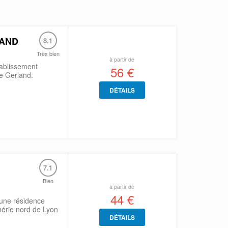
LAND
8.1
Très bien
à partir de
ablissement
56 €
de Gerland.
DÉTAILS
7.1
Bien
à partir de
44 €
 une résidence
hérie nord de Lyon
DÉTAILS