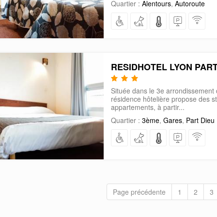
Quartier :
Alentours
,
Autoroute
RESIDHOTEL LYON PART
Située dans le 3e arrondissement 
résidence hôtelière propose des st
appartements, à partir...
Quartier :
3ème
,
Gares
,
Part Dieu
Page précédente
1
2
3