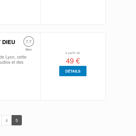
 DIEU
7.7
Bien
à partir de
de Lyon, cette
49 €
udios et des
DÉTAILS
4
5