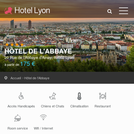
HÔTEL DE L'ABBAYE
20 Rue de l'Abbaye d'Ainay, 69002 Lyon
175 €
à partir de
Accueil
Hôtel de l'Abbaye
Accès Handicapés
Chiens et Chats
Climatisation
Restaurant
Room service
Wifi / Internet