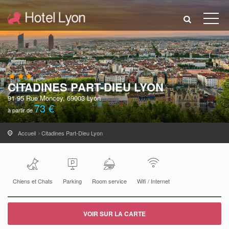
CITADINES PART-DIEU LYON
91-95 Rue Moncey, 69003 Lyon
73 €
à partir de
Accueil
Citadines Part-Dieu Lyon
Chiens et Chats
Parking
Room service
Wifi / Internet
VOIR SUR LA CARTE