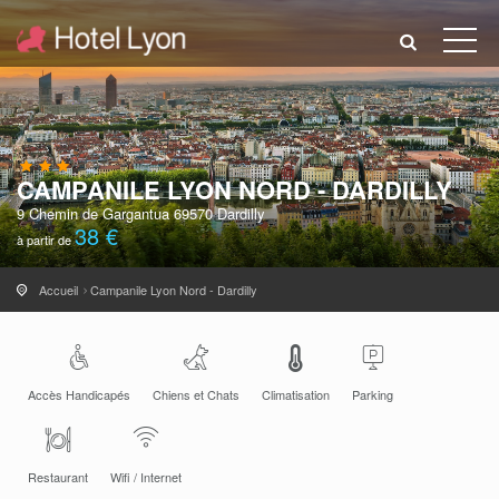
CAMPANILE LYON NORD - DARDILLY
9 Chemin de Gargantua 69570 Dardilly
38 €
à partir de
Accueil
Campanile Lyon Nord - Dardilly
Accès Handicapés
Chiens et Chats
Climatisation
Parking
Restaurant
Wifi / Internet