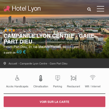
CAMPANILE LYON CENTRE - GARE
PART DIEU
Forum Part-Dieu, 31 rue Maurice Flandin, 69003 Lyon
49 €
à partir de
Accueil
Campanile Lyon Centre - Gare Part Dieu
Accès Handicapés
Climatisation
Parking
Restaurant
Wifi / Internet
VOIR SUR LA CARTE