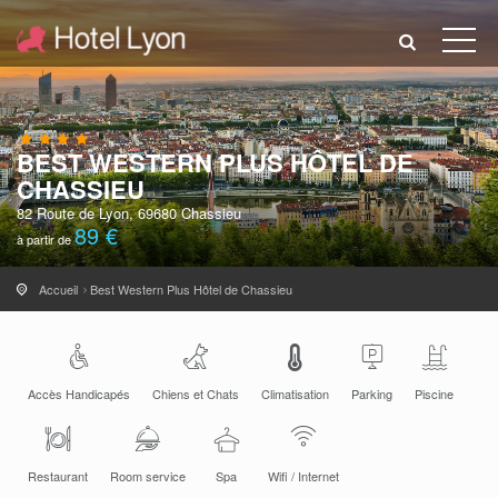
BEST WESTERN PLUS HÔTEL DE
CHASSIEU
82 Route de Lyon, 69680 Chassieu
89 €
à partir de
Accueil
Best Western Plus Hôtel de Chassieu
Accès Handicapés
Chiens et Chats
Climatisation
Parking
Piscine
Restaurant
Room service
Spa
Wifi / Internet