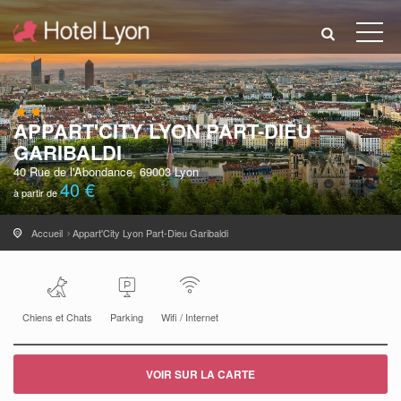
APPART'CITY LYON PART-DIEU
GARIBALDI
40 Rue de l'Abondance, 69003 Lyon
40 €
à partir de
Accueil
Appart'City Lyon Part-Dieu Garibaldi
Chiens et Chats
Parking
Wifi / Internet
VOIR SUR LA CARTE